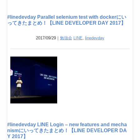
#linedevday Parallel selenium test with dockerにい
ってきたまとめ！【LINE DEVELOPER DAY 2017】
2017/09/29｜
勉強会
LINE
,
linedevday
#linedevday LINE Login – new features and mecha
nismにいってきたまとめ！【LINE DEVELOPER DA
Y 2017】