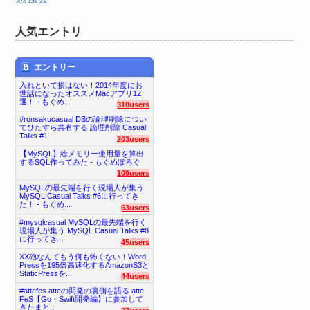
人気エントリ
エントリー
入れといて損はない！2014年度にお
世話になったオススメMacアプリ12
選！ - もぐめ...
310users
#ronsakucasual DBの論理削除につい
てひたすら共有する 論理削除 Casual
Talks #1 ...
203users
【MySQL】総メモリー使用量を算出
するSQL作ってみた - もぐめぽろぐ
109users
MySQLの最先端を行く現場人が集う
MySQL Casual Talks #6に行ってき
た！ - もぐめ...
63users
#mysqlcasual MySQLの最先端を行く
現場人が集う MySQL Casual Talks #8
に行ってき...
45users
XX砲なんてもう何も怖くない！Word
Pressを195倍高速化するAmazonS3と
StaticPressを...
44users
#attefes atteの開発の裏側を語る atte
FeS【Go・Swift開発編】に参加して
きたまと...