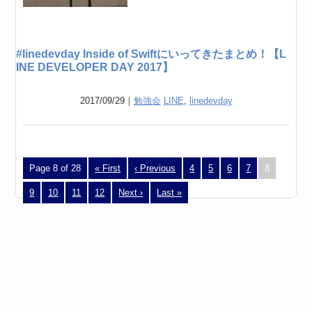
#linedevday Inside of Swiftにいってきたまとめ！【L
INE DEVELOPER DAY 2017】
2017/09/29｜
勉強会
LINE
,
linedevday
Page 8 of 28
« First
‹ Previous
4
5
6
7
8
9
10
11
12
Next ›
Last »