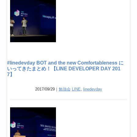
#linedevday BOT and the new Comfortableness に
いってきたまとめ！【LINE DEVELOPER DAY 201
7】
2017/09/29｜
勉強会
LINE
,
linedevday