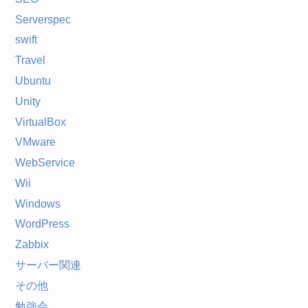
Serverspec
swift
Travel
Ubuntu
Unity
VirtualBox
VMware
WebService
Wii
Windows
WordPress
Zabbix
サーバー関連
その他
勉強会