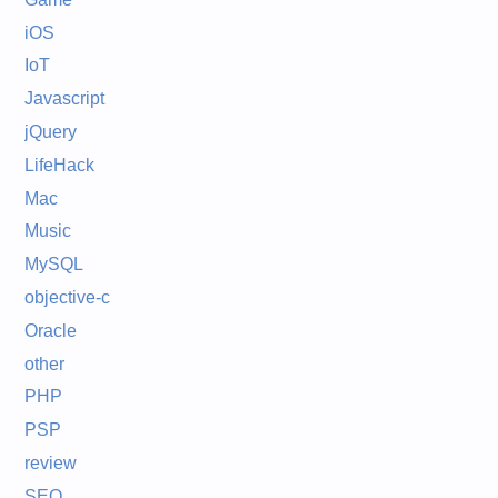
iOS
IoT
Javascript
jQuery
LifeHack
Mac
Music
MySQL
objective-c
Oracle
other
PHP
PSP
review
SEO