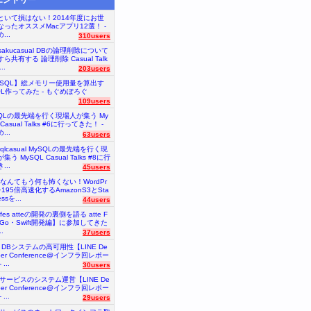
といて損はない！2014年度にお世
なったオススメMacアプリ12選！ -
...
310users
nsakucasual DBの論理削除について
ら共有する 論理削除 Casual Talk
..
203users
ySQL】総メモリー使用量を算出す
QL作ってみた - もぐめぽろぐ
109users
SQLの最先端を行く現場人が集う My
 Casual Talks #6に行ってきた！ -
...
63users
sqlcasual MySQLの最先端を行く現
集う MySQL Casual Talks #8に行
...
45users
砲なんてもう何も怖くない！WordPr
を195倍高速化するAmazonS3とSta
essを...
44users
tefes atteの開発の裏側を語る atte F
【Go・Swift開発編】に参加してきた
.
37users
E DBシステムの高可用性【LINE De
oper Conference@インフラ回レポー
...
30users
Eサービスのシステム運営【LINE De
oper Conference@インフラ回レポー
...
29users