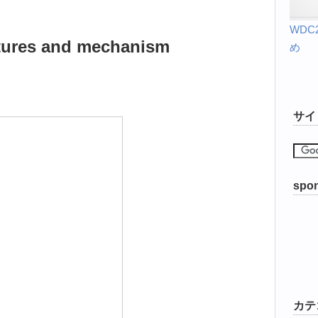
WD
atures and mechanism
め
サイ
spon
カテ