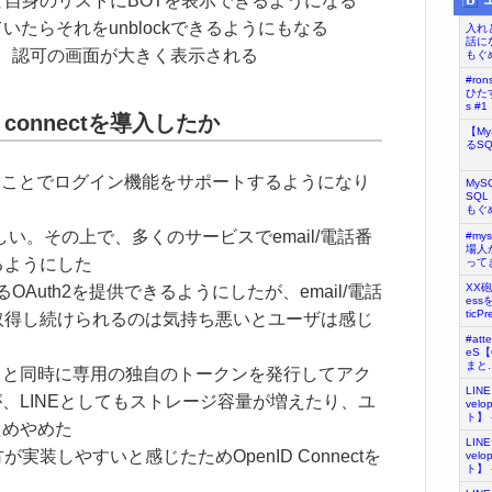
自身のリストにBOTを表示できるようになる
いたらそれをunblockできるようにもなる
入れ
話に
eにすると、認可の画面が大きく表示される
もぐめ
#ro
ひたす
s #1 .
D connectを導入したか
【M
るS
ectを使うことでログイン機能をサポートするようになり
My
SQL
もぐめ
しい。その上で、多くのサービスでemail/電話番
#my
場人が
るようにした
ってき
XX
OAuth2を提供できるようにしたが、email/電話
ess
ticPr
取得し続けられるのは気持ち悪いとユーザは感じ
#at
eS
まと..
ると同時に専用の独自のトークンを発行してアク
LIN
、LINEとしてもストレージ容量が増えたり、ユ
vel
ト】 - 
ためやめた
LIN
装しやすいと感じたためOpenID Connectを
vel
ト】 - 