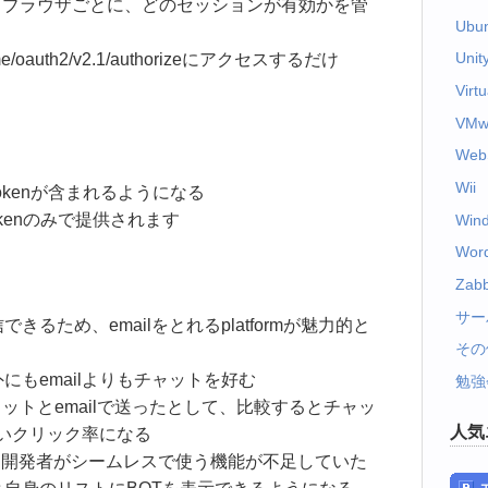
、ブラウザごとに、どのセッションが有効かを管
Ubu
Unit
e/me/oauth2/v2.1/authorizeにアクセスするだけ
Virt
VMw
Web
Wii
id_tokenが含まれるようになる
okenのみで提供されます
Win
Wor
Zabb
サー
るため、emailをとれるplatformが魅力的と
その
外にもemailよりもチャットを好む
勉強
ットとemailで送ったとして、比較するとチャッ
人気
いクリック率になる
ging APIを開発者がシームレスで使う機能が不足していた