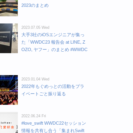
2023のまとめ
2023.07.05 Wed
大手3社のiOSエンジニアが集っ
た「WWDC23 報告会 at LINE, Z
OZO, ヤフー」のまとめ #WWDC
2023.01.04 Wed
2022年もぐめっとの活動をプラ
イベートごと振り返る
2022.06.24 Fri
#love_swift WWDC22セッション
情報を共有し合う「集まれSwift