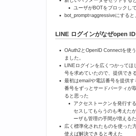
新しいパラメータをセットすると
ユーザがBOTをブロックして
bot_prompt=aggressiv
LINE ログインがなぜopen I
OAuth2とOpenID Conn
ました。
LINEログインを広くつかってほ
号を求めていたので、提供でき
最初はemailや電話番号を提供する
番号をずっとサードパーティが
ると思った
アクセストークンを発行す
セスしてもらうのも考えたが
ーザも管理の手間が増える
広く標準化されたものを使った方が実
使えば解決できると考えた