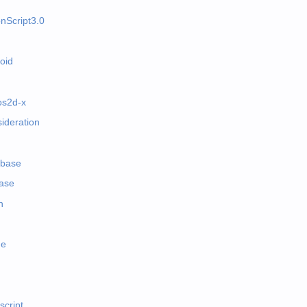
onScript3.0
oid
os2d-x
ideration
abase
base
h
e
script