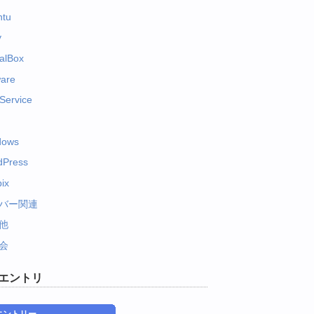
ntu
y
ualBox
are
Service
dows
dPress
ix
バー関連
他
会
エントリ
エントリー