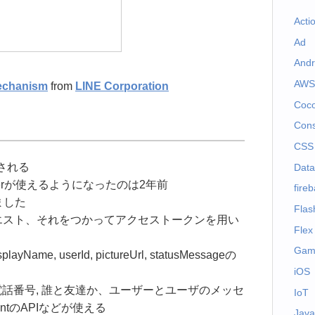
Acti
Ad
Andr
AWS
mechanism
from
LINE Corporation
Coc
Cons
CSS
ンされる
Dat
eloperが使えるようになったのは2年前
fire
りました
Flas
エスト、それをつかってアクセストークンを用い
Flex
Gam
e, userId, pictureUrl, statusMessageの
iOS
, 電話番号, 誰と友達か、ユーザーとユーザのメッセ
IoT
 pointのAPIなどが使える
Java