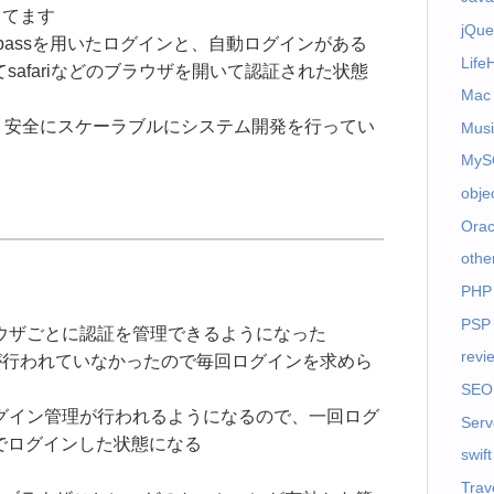
してます
jQue
とpassを用いたログインと、自動ログインがある
Life
してsafariなどのブラウザを開いて認証された状態
Mac
、安全にスケーラブルにシステム開発を行ってい
Musi
MyS
obje
Orac
othe
PHP
PSP
ラウザごとに認証を管理できるようになった
revi
が行われていなかったので毎回ログインを求めら
SEO
ログイン管理が行われるようになるので、一回ログ
Serv
なしでログインした状態になる
swift
Trav