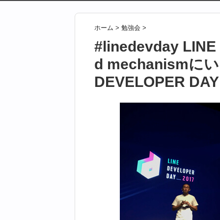
ホーム
>
勉強会
>
#linedevday LINE 
d mechanism
DEVELOPER DAY