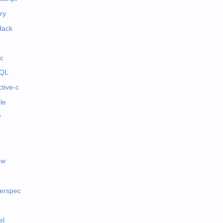
ry
Hack
c
QL
ctive-c
le
r
ew
erspec
el