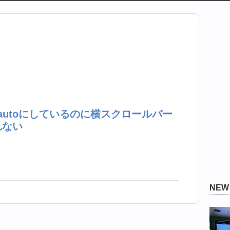
ow:autoにしているのに横スクロールバー
れない
NE