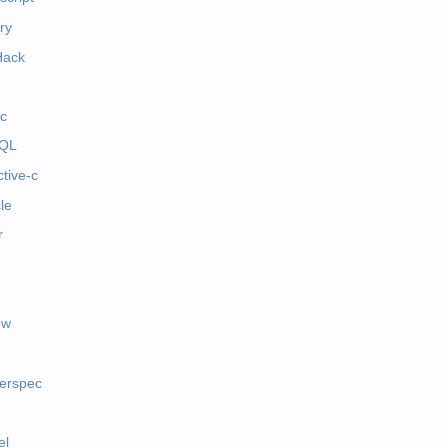
ry
Hack
c
QL
ctive-c
le
r
ew
erspec
el