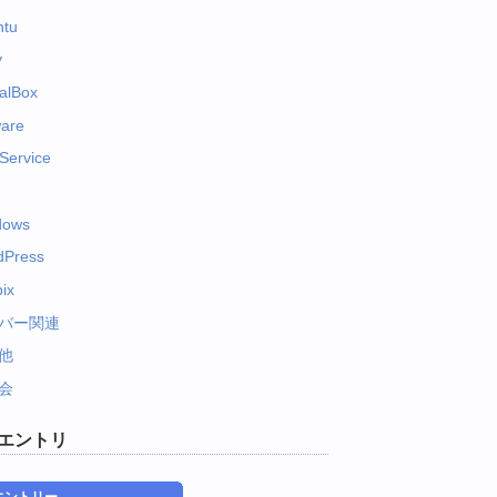
ntu
y
ualBox
are
Service
dows
dPress
ix
バー関連
他
会
エントリ
エントリー