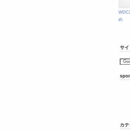
WD
め
サイ
spon
カテ