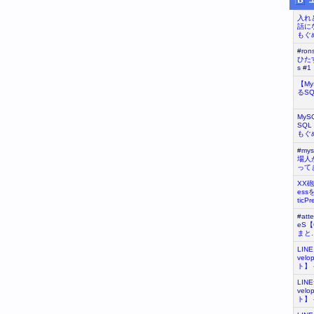
入れ
話に
もぐめ
#ro
ひたす
s #1 .
【M
るS
My
SQL
もぐめ
#my
場人が
ってき
XX
ess
ticPr
#at
eS
まと..
LIN
vel
ト】 - 
LIN
vel
ト】 - 