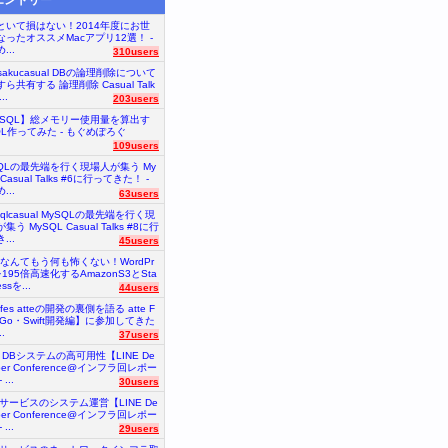
といて損はない！2014年度にお世
なったオススメMacアプリ12選！ -
...
310users
nsakucasual DBの論理削除について
ら共有する 論理削除 Casual Talk
..
203users
ySQL】総メモリー使用量を算出す
QL作ってみた - もぐめぽろぐ
109users
SQLの最先端を行く現場人が集う My
 Casual Talks #6に行ってきた！ -
...
63users
sqlcasual MySQLの最先端を行く現
集う MySQL Casual Talks #8に行
...
45users
砲なんてもう何も怖くない！WordPr
を195倍高速化するAmazonS3とSta
essを...
44users
tefes atteの開発の裏側を語る atte F
【Go・Swift開発編】に参加してきた
.
37users
E DBシステムの高可用性【LINE De
oper Conference@インフラ回レポー
...
30users
Eサービスのシステム運営【LINE De
oper Conference@インフラ回レポー
...
29users