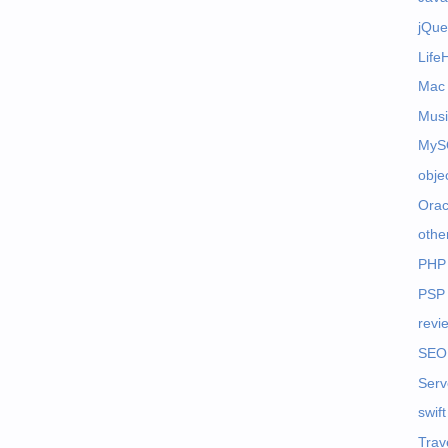
jQue
Life
Mac
Musi
MyS
obje
Orac
othe
PHP
PSP
revi
SEO
Serv
swift
Trav