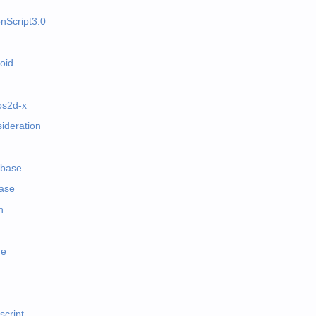
onScript3.0
oid
os2d-x
ideration
abase
base
h
e
script