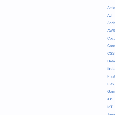
Acti
Ad
Andr
AWS
Coc
Cons
CSS
Dat
fire
Flas
Flex
Gam
iOS
IoT
Java