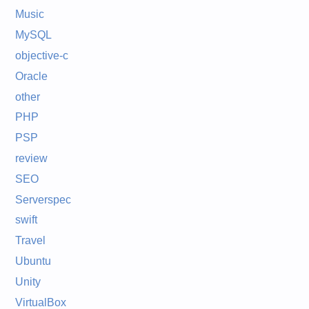
Music
MySQL
objective-c
Oracle
other
PHP
PSP
review
SEO
Serverspec
swift
Travel
Ubuntu
Unity
VirtualBox