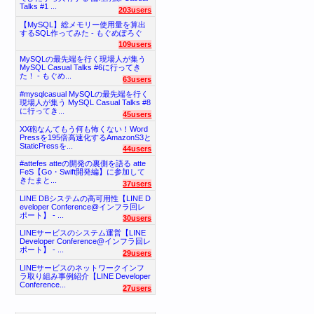
Talks #1 ...
203users
【MySQL】総メモリー使用量を算出
するSQL作ってみた - もぐめぽろぐ
109users
MySQLの最先端を行く現場人が集う
MySQL Casual Talks #6に行ってき
た！ - もぐめ...
63users
#mysqlcasual MySQLの最先端を行く
現場人が集う MySQL Casual Talks #8
に行ってき...
45users
XX砲なんてもう何も怖くない！Word
Pressを195倍高速化するAmazonS3と
StaticPressを...
44users
#attefes atteの開発の裏側を語る atte
FeS【Go・Swift開発編】に参加して
きたまと...
37users
LINE DBシステムの高可用性【LINE D
eveloper Conference@インフラ回レ
ポート】 - ...
30users
LINEサービスのシステム運営【LINE
Developer Conference@インフラ回レ
ポート】 - ...
29users
LINEサービスのネットワークインフ
ラ取り組み事例紹介【LINE Developer
Conference...
27users