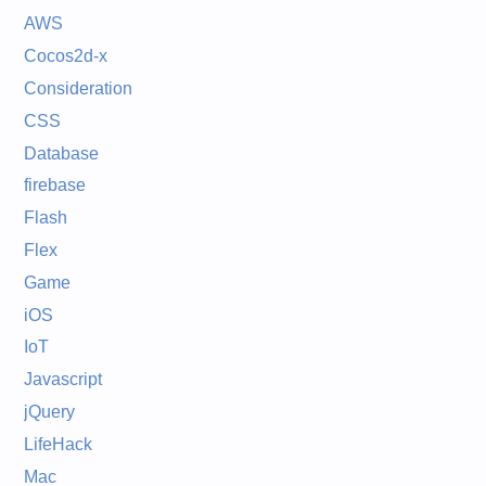
AWS
Cocos2d-x
Consideration
CSS
Database
firebase
Flash
Flex
Game
iOS
IoT
Javascript
jQuery
LifeHack
Mac