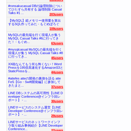
#ronsakucasual DBの論理削除につい
てひたすら共有する 論理削除 Casual
Talks #1 ...
203users
【MySQL】総メモリー使用量を算出
するSQL作ってみた - もぐめぽろぐ
109users
MySQLの最先端を行く現場人が集う
MySQL Casual Talks #6に行ってき
た！ - もぐめ...
63users
#mysqlcasual MySQLの最先端を行く
現場人が集う MySQL Casual Talks #8
に行ってき...
45users
XX砲なんてもう何も怖くない！Word
Pressを195倍高速化するAmazonS3と
StaticPressを...
44users
#attefes atteの開発の裏側を語る atte
FeS【Go・Swift開発編】に参加して
きたまと...
37users
LINE DBシステムの高可用性【LINE D
eveloper Conference@インフラ回レ
ポート】 - ...
30users
LINEサービスのシステム運営【LINE
Developer Conference@インフラ回レ
ポート】 - ...
29users
LINEサービスのネットワークインフ
ラ取り組み事例紹介【LINE Developer
Conference...
27users