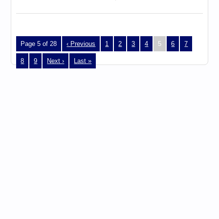
Page 5 of 28
‹ Previous
1
2
3
4
5
6
7
8
9
Next ›
Last »