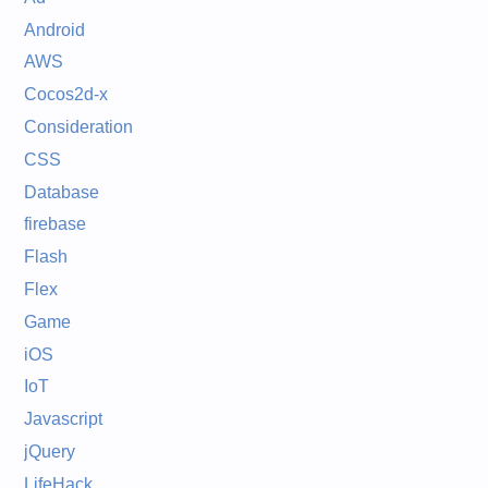
Android
AWS
Cocos2d-x
Consideration
CSS
Database
firebase
Flash
Flex
Game
iOS
IoT
Javascript
jQuery
LifeHack