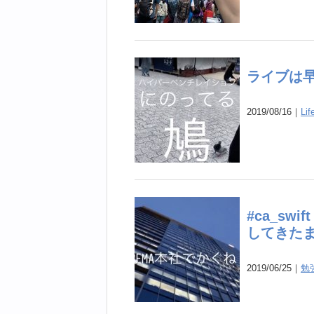
ライブは
2019/08/16｜
Li
#ca_swi
してきた
2019/06/25｜
勉