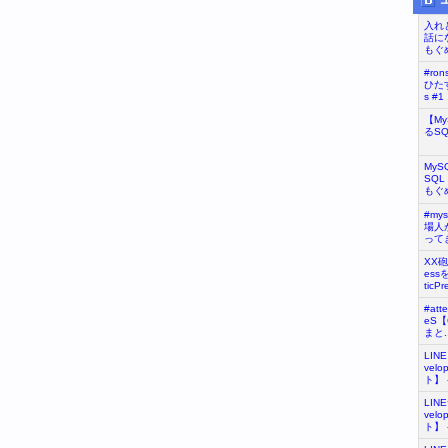
入れ
話に
もぐめ
#ro
ひたす
s #1 .
【M
るS
My
SQL
もぐめ
#my
場人が
ってき
XX
ess
ticPr
#at
eS
まと..
LIN
vel
ト】 - 
LIN
vel
ト】 - 