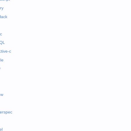
ry
Hack
c
QL
ctive-c
le
r
ew
erspec
el