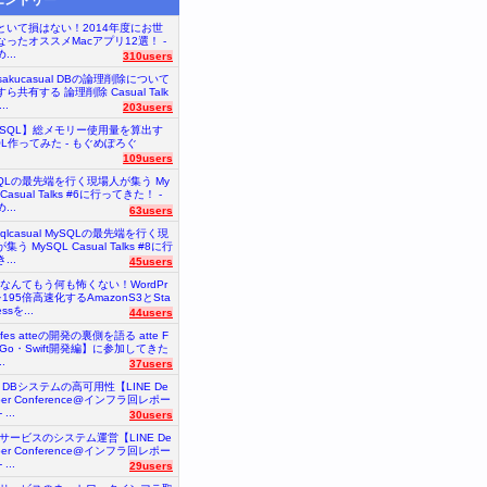
といて損はない！2014年度にお世
なったオススメMacアプリ12選！ -
...
310users
nsakucasual DBの論理削除について
ら共有する 論理削除 Casual Talk
..
203users
ySQL】総メモリー使用量を算出す
QL作ってみた - もぐめぽろぐ
109users
SQLの最先端を行く現場人が集う My
 Casual Talks #6に行ってきた！ -
...
63users
sqlcasual MySQLの最先端を行く現
集う MySQL Casual Talks #8に行
...
45users
砲なんてもう何も怖くない！WordPr
を195倍高速化するAmazonS3とSta
essを...
44users
tefes atteの開発の裏側を語る atte F
【Go・Swift開発編】に参加してきた
.
37users
E DBシステムの高可用性【LINE De
oper Conference@インフラ回レポー
...
30users
Eサービスのシステム運営【LINE De
oper Conference@インフラ回レポー
...
29users