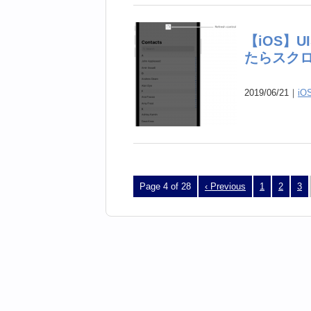
【iOS】UIS
たらスク
2019/06/21｜
iO
Page 4 of 28
‹ Previous
1
2
3