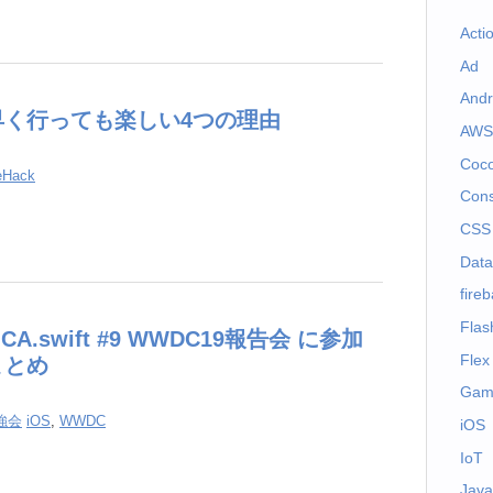
Acti
Ad
Andr
早く行っても楽しい4つの理由
AWS
Coc
feHack
Cons
CSS
Dat
fire
Flas
ft CA.swift #9 WWDC19報告会 に参加
Flex
まとめ
Gam
強会
iOS
,
WWDC
iOS
IoT
Java