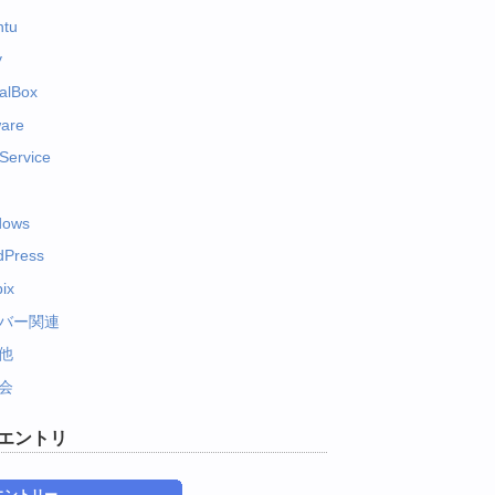
ntu
y
ualBox
are
Service
dows
dPress
ix
バー関連
他
会
エントリ
エントリー