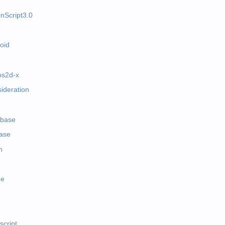
onScript3.0
oid
os2d-x
ideration
abase
base
h
e
script