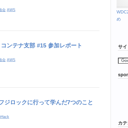
強会
AWS
WD
め
G コンテナ支部 #15 参加レポート
サイ
強会
AWS
spon
フジロックに行って学んだ7つのこと
feHack
カテ