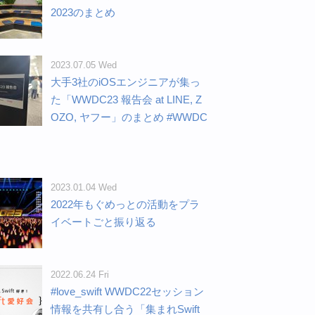
2023のまとめ
2023.07.05 Wed
大手3社のiOSエンジニアが集っ
た「WWDC23 報告会 at LINE, Z
OZO, ヤフー」のまとめ #WWDC
2023.01.04 Wed
2022年もぐめっとの活動をプラ
イベートごと振り返る
2022.06.24 Fri
#love_swift WWDC22セッション
情報を共有し合う「集まれSwift