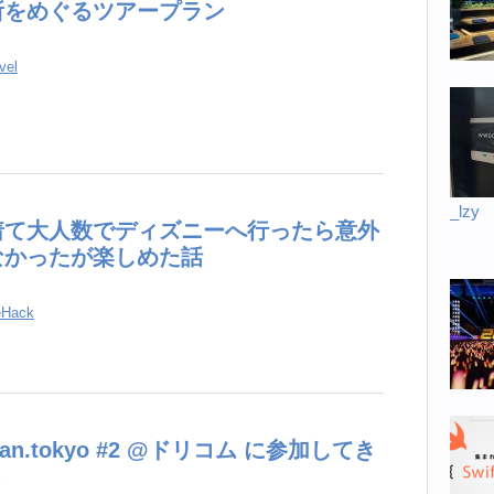
所をめぐるツアープラン
vel
_lzy
着て大人数でディズニーへ行ったら意外
なかったが楽しめた話
eHack
ran.​tokyo #2 @ドリコム に参加してき
ト