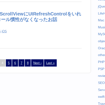
jQue
crollViewにUIRefreshControlをいれ
Life
ロール慣性がなくなったお話
Mac
Musi
S
iOS
MyS
obje
Orac
othe
PHP
4
5
6
7
8
Next ›
Last »
PSP
revi
SEO
Serv
swift
Trav