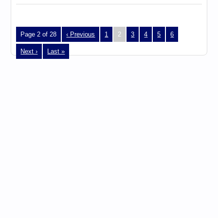
Page 2 of 28
‹ Previous
1
2
3
4
5
6
Next ›
Last »