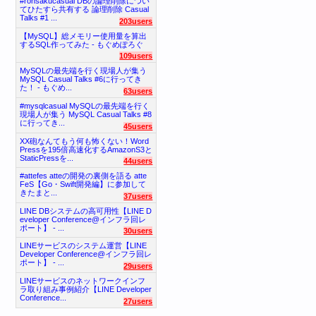
#ronsakucasual DBの論理削除につい
てひたすら共有する 論理削除 Casual
Talks #1 ...
203users
【MySQL】総メモリー使用量を算出
するSQL作ってみた - もぐめぽろぐ
109users
MySQLの最先端を行く現場人が集う
MySQL Casual Talks #6に行ってき
た！ - もぐめ...
63users
#mysqlcasual MySQLの最先端を行く
現場人が集う MySQL Casual Talks #8
に行ってき...
45users
XX砲なんてもう何も怖くない！Word
Pressを195倍高速化するAmazonS3と
StaticPressを...
44users
#attefes atteの開発の裏側を語る atte
FeS【Go・Swift開発編】に参加して
きたまと...
37users
LINE DBシステムの高可用性【LINE D
eveloper Conference@インフラ回レ
ポート】 - ...
30users
LINEサービスのシステム運営【LINE
Developer Conference@インフラ回レ
ポート】 - ...
29users
LINEサービスのネットワークインフ
ラ取り組み事例紹介【LINE Developer
Conference...
27users