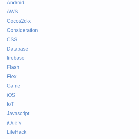
Android
AWS
Cocos2d-x
Consideration
CSS
Database
firebase
Flash
Flex
Game
iOS
IoT
Javascript
jQuery
LifeHack