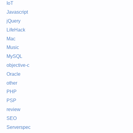
IoT
Javascript
jQuery
LifeHack
Mac
Music
MySQL
objective-c
Oracle
other
PHP
PSP
review
SEO
Serverspec