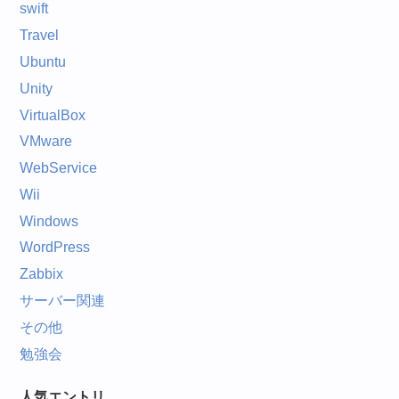
swift
Travel
Ubuntu
Unity
VirtualBox
VMware
WebService
Wii
Windows
WordPress
Zabbix
サーバー関連
その他
勉強会
人気エントリ