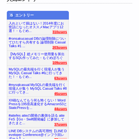
エントリー
入れといて損はない！2014年度にお
世話になったオススメMacアプリ12
選！ - もぐめ...
310users
#ronsakucasual DBの論理削除につい
てひたすら共有する 論理削除 Casual
Talks #1 ...
203users
【MySQL】総メモリー使用量を算出
するSQL作ってみた - もぐめぽろぐ
109users
MySQLの最先端を行く現場人が集う
MySQL Casual Talks #6に行ってき
た！ - もぐめ...
63users
#mysqlcasual MySQLの最先端を行く
現場人が集う MySQL Casual Talks #8
に行ってき...
45users
XX砲なんてもう何も怖くない！Word
Pressを195倍高速化するAmazonS3と
StaticPressを...
44users
#attefes atteの開発の裏側を語る atte
FeS【Go・Swift開発編】に参加して
きたまと...
37users
LINE DBシステムの高可用性【LINE D
eveloper Conference@インフラ回レ
ポート】 - ...