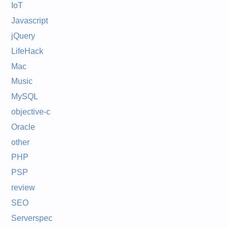
IoT
Javascript
jQuery
LifeHack
Mac
Music
MySQL
objective-c
Oracle
other
PHP
PSP
review
SEO
Serverspec