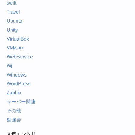
swift
Travel
Ubuntu
Unity
VirtualBox
VMware
WebService
Wii
Windows
WordPress
Zabbix
サーバー関連
その他
勉強会
人気エントリ