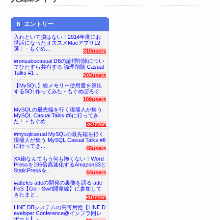
エントリー
入れといて損はない！2014年度にお
世話になったオススメMacアプリ12
選！ - もぐめ...
310users
#ronsakucasual DBの論理削除につい
てひたすら共有する 論理削除 Casual
Talks #1 ...
203users
【MySQL】総メモリー使用量を算出
するSQL作ってみた - もぐめぽろぐ
109users
MySQLの最先端を行く現場人が集う
MySQL Casual Talks #6に行ってき
た！ - もぐめ...
63users
#mysqlcasual MySQLの最先端を行く
現場人が集う MySQL Casual Talks #8
に行ってき...
45users
XX砲なんてもう何も怖くない！Word
Pressを195倍高速化するAmazonS3と
StaticPressを...
44users
#attefes atteの開発の裏側を語る atte
FeS【Go・Swift開発編】に参加して
きたまと...
37users
LINE DBシステムの高可用性【LINE D
eveloper Conference@インフラ回レ
ポート】 - ...