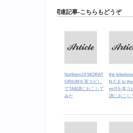
関連記事-こちらもどうぞ
Northern19 MORAT
the telepho
ORIUMを耳コピし
N.C.E to the
てTAB譜におこして
es!!!を耳コ
みた
譜におこし