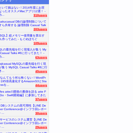
といて損はない！2014年度にお世
なったオススメMacアプリ12選！ -
...
310users
nsakucasual DBの論理削除について
ら共有する 論理削除 Casual Talk
..
203users
ySQL】総メモリー使用量を算出す
QL作ってみた - もぐめぽろぐ
109users
SQLの最先端を行く現場人が集う My
 Casual Talks #6に行ってきた！ -
...
63users
sqlcasual MySQLの最先端を行く現
集う MySQL Casual Talks #8に行
...
45users
砲なんてもう何も怖くない！WordPr
を195倍高速化するAmazonS3とSta
essを...
44users
tefes atteの開発の裏側を語る atte F
【Go・Swift開発編】に参加してきた
.
37users
E DBシステムの高可用性【LINE De
oper Conference@インフラ回レポー
...
30users
Eサービスのシステム運営【LINE De
oper Conference@インフラ回レポー
...
29users