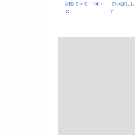
閲覧できる「Tab r
てtab譜に
e:」
た