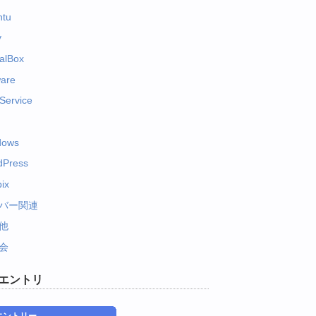
ntu
y
ualBox
are
Service
dows
dPress
ix
バー関連
他
会
エントリ
エントリー