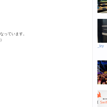
なっています。
）
_lzy