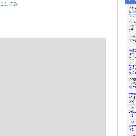
おこしてみ
入れ
話に
もぐめ
#ro
ひたす
s #1 .
【M
るS
My
SQL
もぐめ
#my
場人が
ってき
XX
ess
ticPr
#at
eS
まと..
LIN
vel
ト】 - 
LIN
vel
ト】 - 