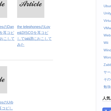
Ubu
Unit
Virt
onesのDan
the telephonesのLov
VMw
Youを耳コピ
e&DISCOを耳コピ
Web
におこして
してtab譜におこして
Wii
みた
Win
Wor
Zabb
サー
その
勉強
人気
onesのUrb
oを耳コピし