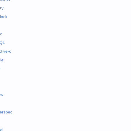
ry
Hack
c
QL
ctive-c
le
r
ew
erspec
el