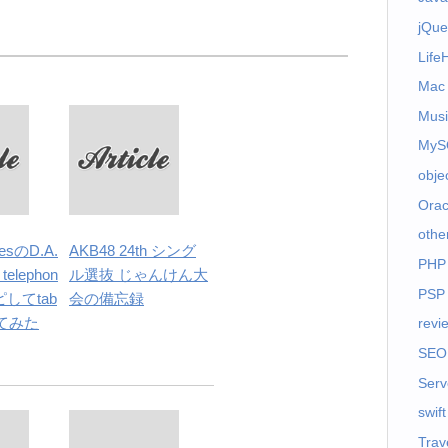
jQue
Life
Mac
Musi
MyS
obje
Orac
othe
nesのD.A.
AKB48 24th シング
PHP
 telephon
ル選抜 じゃんけん大
PSP
ピしてtab
会の備忘録
てみた
revi
SEO
Serv
swift
Trav