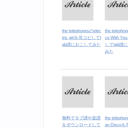
the telephonesのelec
the teleph
tric girlを耳コピしてt
ce With 
ab譜におこしてみた
してtab譜
みた
無料でタブ譜や楽譜
the teleph
をダウンロードして
an Disc