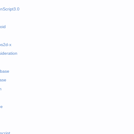
onScript3.0
oid
os2d-x
ideration
abase
base
h
e
script