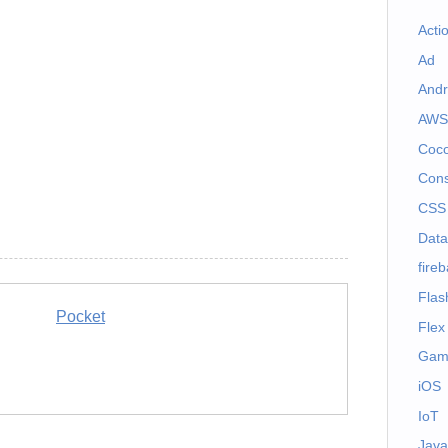
Acti
Ad
Andr
AWS
Coc
Cons
CSS
Dat
fire
Flas
Pocket
Flex
Gam
iOS
IoT
Java