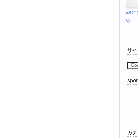
WD
め
サイ
spon
カテ