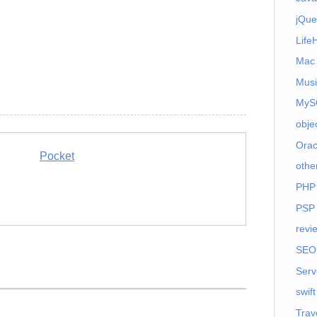
jQue
Life
Mac
Musi
MyS
obje
Orac
Pocket
othe
PHP
PSP
revi
SEO
Serv
swift
Trav