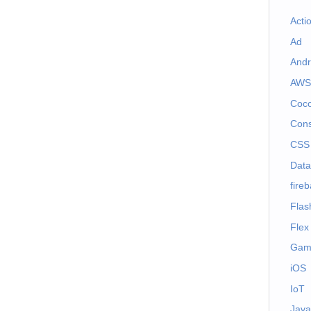
Acti
Ad
Andr
AWS
Coc
Cons
CSS
Dat
fire
Flas
Flex
Gam
iOS
IoT
Java