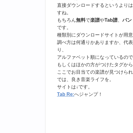
直接ダウンロードするというよりは
すね。
もちろん
無料
で
楽譜
や
Tab譜
、
バン
です。
種類別にダウンロードサイトが用意
調べ方は何通りかありますか、代表
り、
アルファベット順になっているので
もしくはほかの方がつけたタグから
ここでお目当ての楽譜が見つけられ
では、良き音楽ライフを。
サイトは↓です。
Tab Re:
へジャンプ！