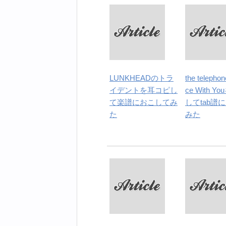
LUNKHEADのトラ
the teleph
イデントを耳コピし
ce With 
て楽譜におこしてみ
してtab譜
た
みた