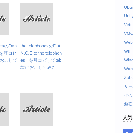
Ubu
Unit
Virt
VMw
Web
onesのDan
the telephonesのD.A.
Wii
Youを耳コピ
N.C.E to the telephon
Win
におこして
es!!!を耳コピしてtab
譜におこしてみた
Wor
Zabb
サー
その
勉強
人気