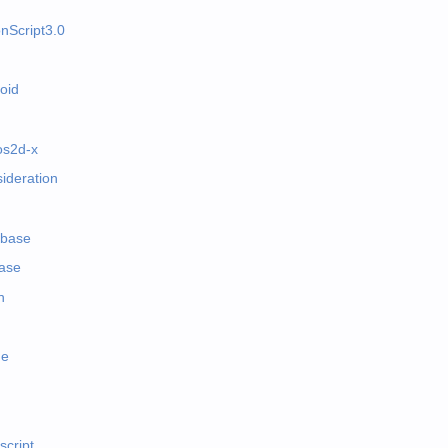
onScript3.0
oid
os2d-x
ideration
abase
base
h
e
script