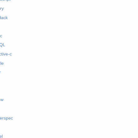
ry
Hack
c
QL
ctive-c
le
r
ew
erspec
el