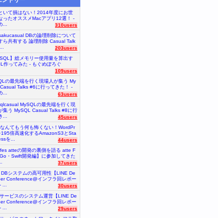
といて損はない！2014年度にお世
なったオススメMacアプリ12選！ -
...
310users
nsakucasual DBの論理削除について
ら共有する 論理削除 Casual Talk
..
203users
ySQL】総メモリー使用量を算出す
QL作ってみた - もぐめぽろぐ
109users
SQLの最先端を行く現場人が集う My
 Casual Talks #6に行ってきた！ -
...
63users
sqlcasual MySQLの最先端を行く現
集う MySQL Casual Talks #8に行
...
45users
砲なんてもう何も怖くない！WordPr
を195倍高速化するAmazonS3とSta
essを...
44users
tefes atteの開発の裏側を語る atte F
【Go・Swift開発編】に参加してきた
.
37users
E DBシステムの高可用性【LINE De
oper Conference@インフラ回レポー
...
30users
Eサービスのシステム運営【LINE De
oper Conference@インフラ回レポー
...
29users