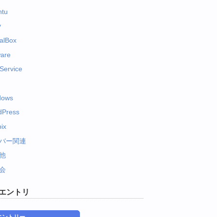
ntu
y
ualBox
are
Service
dows
dPress
ix
バー関連
他
会
エントリ
エントリー