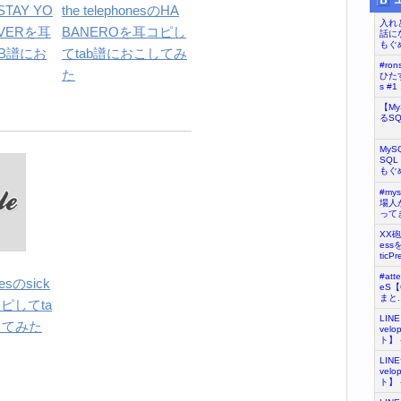
 STAY YO
the telephonesのHA
入れ
EVERを耳
BANEROを耳コピし
話に
もぐめ
B譜にお
てtab譜におこしてみ
#ro
た
ひたす
s #1 .
【M
るS
My
SQL
もぐめ
#my
場人が
ってき
XX
ess
ticPr
#at
nesのsick
eS
まと..
コピしてta
LIN
してみた
vel
ト】 - 
LIN
vel
ト】 - 