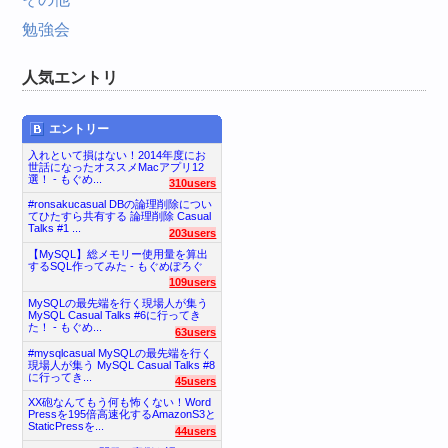
勉強会
人気エントリ
エントリー
入れといて損はない！2014年度にお
世話になったオススメMacアプリ12
選！ - もぐめ...
310users
#ronsakucasual DBの論理削除につい
てひたすら共有する 論理削除 Casual
Talks #1 ...
203users
【MySQL】総メモリー使用量を算出
するSQL作ってみた - もぐめぽろぐ
109users
MySQLの最先端を行く現場人が集う
MySQL Casual Talks #6に行ってき
た！ - もぐめ...
63users
#mysqlcasual MySQLの最先端を行く
現場人が集う MySQL Casual Talks #8
に行ってき...
45users
XX砲なんてもう何も怖くない！Word
Pressを195倍高速化するAmazonS3と
StaticPressを...
44users