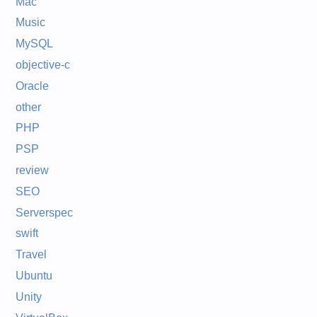
Mac
Music
MySQL
objective-c
Oracle
other
PHP
PSP
review
SEO
Serverspec
swift
Travel
Ubuntu
Unity