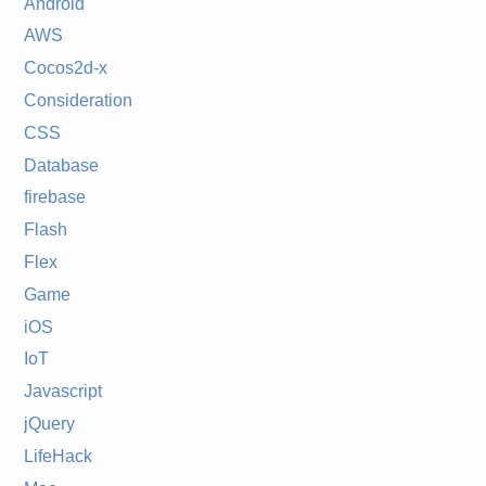
Android
AWS
Cocos2d-x
Consideration
CSS
Database
firebase
Flash
Flex
Game
iOS
IoT
Javascript
jQuery
LifeHack