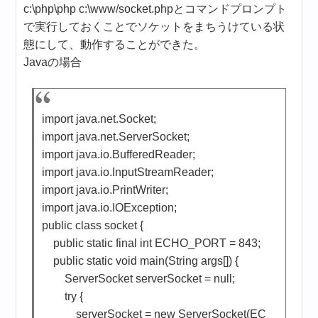
c:\php\php c:\www/socket.phpとコマンドプロンプト
で実行しておくことでソケットをまちうけている状
態にして、動作することができた。
Javaの場合
import java.net.Socket;
import java.net.ServerSocket;
import java.io.BufferedReader;
import java.io.InputStreamReader;
import java.io.PrintWriter;
import java.io.IOException;
public class socket {
public static final int ECHO_PORT = 843;
public static void main(String args[]) {
ServerSocket serverSocket = null;
try {
serverSocket = new ServerSocket(EC