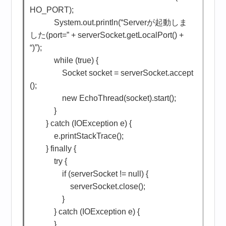
HO_PORT);
System.out.println(“Serverが起動しま
した(port=” + serverSocket.getLocalPort() +
“)”);
while (true) {
Socket socket = serverSocket.accept
();
new EchoThread(socket).start();
}
} catch (IOException e) {
e.printStackTrace();
} finally {
try {
if (serverSocket != null) {
serverSocket.close();
}
} catch (IOException e) {
}