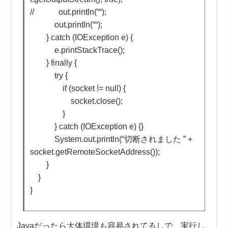
// out.println(“
“);
out.println(“
“);
} catch (IOException e) {
e.printStackTrace();
} finally {
try {
if (socket != null) {
socket.close();
}
} catch (IOException e) {}
System.out.println(“切断されました ” +
socket.getRemoteSocketAddress());
}
}
}
Javaだったら大体環境も容易されてるしで、実行し