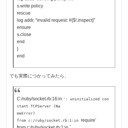
s.write policy
rescue
log addr, “invalid request: #{$!.inspect}”
ensure
s.close
end
}
end
でも実際につかってみたら、
C:/ruby/socket.rb:16:in
': uninitialized con
stant TCPServer (Na
meError)
require’
from c:/ruby/socket.rb:1:in
from c:/ruby/socket.rb:1:in `