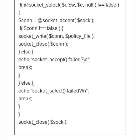
if( @socket_select( $r, $w, $e, null ) !== false )
{
$conn = @socket_accept( $sock );
if( $conn !== false ) {
socket_write( $conn, $policy_file );
socket_close( $conn );
} else {
echo “socket_accept() failed?\n”;
break;
}
} else {
echo “socket_select() failed?\n”;
break;
}
}
socket_close( $sock );