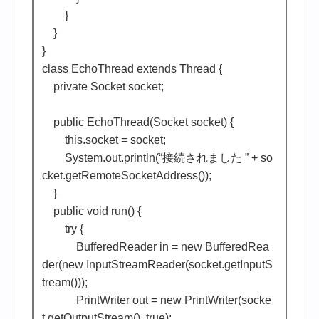
}
}
}
class EchoThread extends Thread {
private Socket socket;
public EchoThread(Socket socket) {
this.socket = socket;
System.out.println(“接続されました ” + so
cket.getRemoteSocketAddress());
}
public void run() {
try {
BufferedReader in = new BufferedRea
der(new InputStreamReader(socket.getInputS
tream()));
PrintWriter out = new PrintWriter(socke
t.getOutputStream(), true);