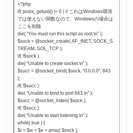
<?php
if( posix_getuid() != 0 ) // これはWindows環境
では使えない関数なので、Windowsの場合は
ここを削除
die( “You must run this script as root.\n” );
$sock = @socket_create( AF_INET, SOCK_S
TREAM, SOL_TCP );
if( !$sock )
die( “Unable to create socket.\n” );
$succ = @socket_bind( $sock, “0.0.0.0”, 843
);
if( !$succ )
die( “Unable to bind to port 843.\n” );
$succ = @socket_listen( $sock );
if( !$succ )
die( “Unable to start listening.\n” );
while( true ) {
$r = $w = $e = array( $sock );