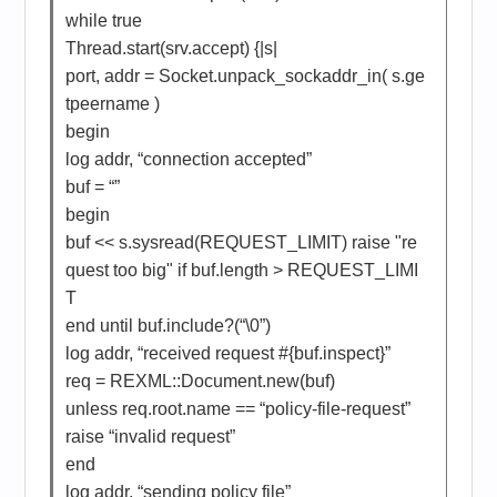
while true
Thread.start(srv.accept) {|s|
port, addr = Socket.unpack_sockaddr_in( s.ge
tpeername )
begin
log addr, “connection accepted”
buf = “”
begin
buf << s.sysread(REQUEST_LIMIT) raise "re
quest too big" if buf.length > REQUEST_LIMI
T
end until buf.include?(“\0”)
log addr, “received request #{buf.inspect}”
req = REXML::Document.new(buf)
unless req.root.name == “policy-file-request”
raise “invalid request”
end
log addr, “sending policy file”