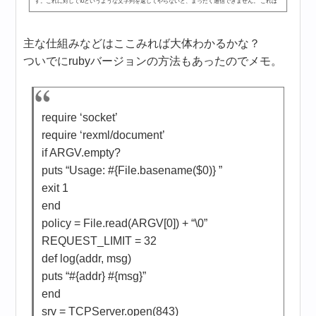
す。これに対して\0というような文字列を返してやらないと、まったく通信できません。 これは
（HTTPサーバーでホスティングする）crossdomain.xmlファイルとは関係…
主な仕組みなどはここみれば大体わかるかな？
ついでにrubyバージョンの方法もあったのでメモ。
require ‘socket’
require ‘rexml/document’
if ARGV.empty?
puts “Usage: #{File.basename($0)}
”
exit 1
end
policy = File.read(ARGV[0]) + “\0”
REQUEST_LIMIT = 32
def log(addr, msg)
puts “#{addr} #{msg}”
end
srv = TCPServer.open(843)