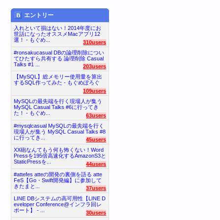
エントリー
入れといて損はない！2014年度にお
世話になったオススメMacアプリ12
選！ - もぐめ...
310users
#ronsakucasual DBの論理削除につい
てひたすら共有する 論理削除 Casual
Talks #1 ...
203users
【MySQL】総メモリー使用量を算出
するSQL作ってみた - もぐめぽろぐ
109users
MySQLの最先端を行く現場人が集う
MySQL Casual Talks #6に行ってき
た！ - もぐめ...
63users
#mysqlcasual MySQLの最先端を行く
現場人が集う MySQL Casual Talks #8
に行ってき...
45users
XX砲なんてもう何も怖くない！Word
Pressを195倍高速化するAmazonS3と
StaticPressを...
44users
#attefes atteの開発の裏側を語る atte
FeS【Go・Swift開発編】に参加して
きたまと...
37users
LINE DBシステムの高可用性【LINE D
eveloper Conference@インフラ回レ
ポート】 - ...
30users