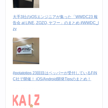
大手3社のiOSエンジニアが集った「WWDC23 報
告会 at LINE, ZOZO, ヤフー」のまとめ #WWDC_l
zy
#potatotips 23回目はペッパーが受付しているFiN
C社で開催！ iOS/Android開発Tipsのまとめ！