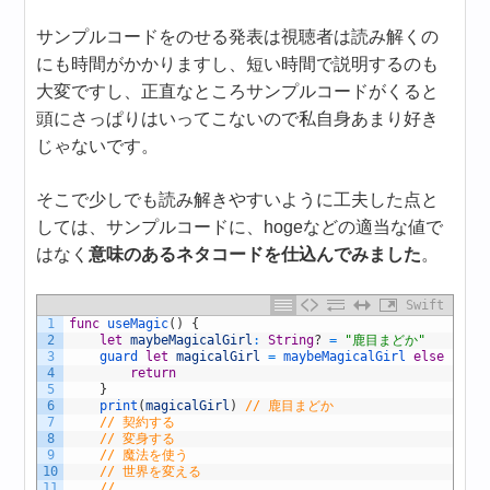
サンプルコードをのせる発表は視聴者は読み解くの
にも時間がかかりますし、短い時間で説明するのも
大変ですし、正直なところサンプルコードがくると
頭にさっぱりはいってこないので私自身あまり好き
じゃないです。
そこで少しでも読み解きやすいように工夫した点と
しては、サンプルコードに、hogeなどの適当な値で
はなく
意味のあるネタコードを仕込んでみました
。
Swift
1
func
useMagic
(
)
{
2
let
maybeMagicalGirl
:
String
?
=
"鹿目まどか"
3
guard 
let
magicalGirl
=
maybeMagicalGirl
else
{
4
return
5
}
6
print
(
magicalGirl
)
// 鹿目まどか
7
// 契約する
8
// 変身する
9
// 魔法を使う
10
// 世界を変える
11
// ...