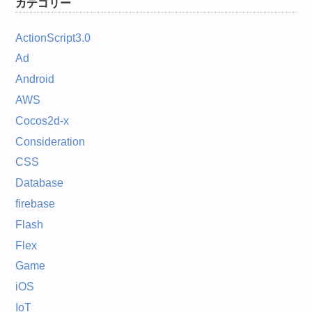
カテゴリー
ActionScript3.0
Ad
Android
AWS
Cocos2d-x
Consideration
CSS
Database
firebase
Flash
Flex
Game
iOS
IoT