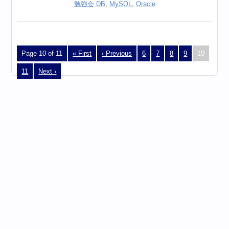
勉強会
DB
,
MySQL
,
Oracle
Page 10 of 11
« First
‹ Previous
6
7
8
9
10
11
Next ›