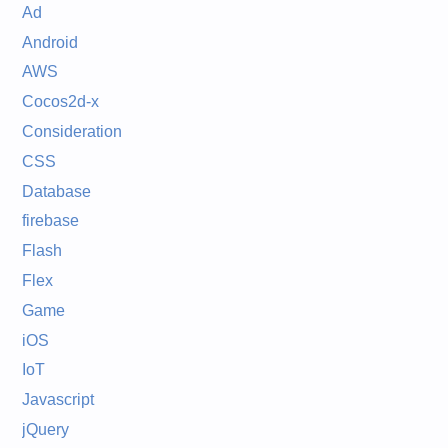
Ad
Android
AWS
Cocos2d-x
Consideration
CSS
Database
firebase
Flash
Flex
Game
iOS
IoT
Javascript
jQuery