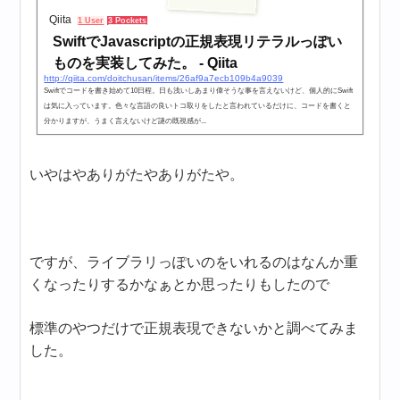
Qiita
1 User
3 Pockets
SwiftでJavascriptの正規表現リテラルっぽい
ものを実装してみた。 - Qiita
http://qiita.com/doitchusan/items/26af9a7ecb109b4a9039
Swiftでコードを書き始めて10日程。日も浅いしあまり偉そうな事を言えないけど、個人的にSwift
は気に入っています。色々な言語の良いトコ取りをしたと言われているだけに、コードを書くと
分かりますが、うまく言えないけど謎の既視感が...
いやはやありがたやありがたや。
ですが、ライブラリっぽいのをいれるのはなんか重
くなったりするかなぁとか思ったりもしたので
標準のやつだけで正規表現できないかと調べてみま
した。