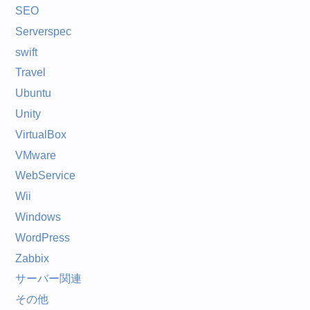
SEO
Serverspec
swift
Travel
Ubuntu
Unity
VirtualBox
VMware
WebService
Wii
Windows
WordPress
Zabbix
サーバー関連
その他