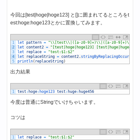
今回は[test|hoge|hoge123] と[]に囲まれてるところをt
est:hoge:hoge123とかに置換してみます。
1
let 
pattern
=
"\\[test\\|([a-z0-9]+)\\|([a-z0-9]+)\\]"
2
let 
content2
=
"[test|hoge|hoge123] [test|huge|huge456]
3
let 
replace
=
"test:$1:$2"
4
let 
replaceString
=
content2
.
stringByReplacingOccurrenc
5
println
(
replaceString
)
出力結果
1
test
:
hoge
:
hoge123 
test
:
huge
:
huge456
今度は普通にStringでいけちゃいます。
コツは
1
let 
replace
=
"test:$1:$2"