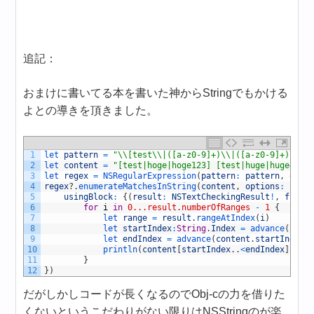
追記：
おまけに書いてる本を書いた神からStringでもかける
よとの導きを頂きました。
1
let 
pattern
=
"\\[test\\|([a-z0-9]+)\\|([a-z0-9]+)\\]"
2
let 
content
=
"[test|hoge|hoge123] [test|huge|huge456]
3
let 
regex
=
NSRegularExpression
(
pattern
:
pattern
,
opti
4
regex
?
.
enumerateMatchesInString
(
content
,
options
:
nil
,
5
usingBlock
:
{
(
result
:
NSTextCheckingResult
!
,
flags
6
for
i
in
0...result.numberOfRanges
-
1
{
7
let 
range
=
result
.
rangeAtIndex
(
i
)
8
let 
startIndex
:
String
.
Index
=
advance
(
cont
9
let 
endIndex
=
advance
(
content
.
startIndex
,
10
println
(
content
[
startIndex
.
.
<
endIndex
]
)
11
}
12
}
)
だがしかしコードが長くなるのでObj-cの力を借りた
くないというこだわりがない限りはNSStringのが楽