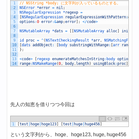
1
// NSString *body; に文字列が入っているものとする。
2
NSError *
error
=
nil
;
3
NSRegularExpression *
regexp
=
4
[
NSRegularExpression 
regularExpressionWithPattern
:
@
"(\
5
options
:
0
error
:
&
amp
;
error
]
;
<
/
code
>
6
7
NSMutableArray *
dats
=
[
[
NSMutableArray 
alloc
]
init
]
;
8
9
id 
proc
=
^
(
NSTextCheckingResult *
arr
,
NSMatchingFlags
10
[
dats 
addObject
:
[
body 
substringWithRange
:
[
arr 
rangeAt
11
}
;
12
13
<
code
>
[
regexp 
enumerateMatchesInString
:
body 
options
:
0
14
range
:
NSMakeRange
(
0
,
body
.
length
)
usingBlock
:
proc
]
;
先人の知恵を借りつつ今回は
1
[
test
|
hoge
|
hoge123
]
[
test
|
huge
|
huge456
]
という文字列から、hoge、hoge123, huge, huge456