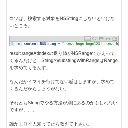
コツは、検索する対象をNSStringにしないといけな
いところ。
1
let 
content
:
NSString
=
"[test|hoge|hoge123] [test|huge|
result.rangeAtIndexの返り値がNSRangeでかえって
くるんだけど、StringのsubstringWithRangeはRange
を求めてくるんす。
なんだかイマイチ行けてない感はしますが、求めて
くるんだからしょうがない。
それともStringでやる方法が別にあるのかもしれない
ですが、、、
誰かエロイ人知ってたら教えて下さい。