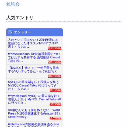
勉強会
人気エントリ
エントリー
入れといて損はない！2014年度にお
世話になったオススメMacアプリ12
選！ - もぐめ...
310users
#ronsakucasual DBの論理削除につい
てひたすら共有する 論理削除 Casual
Talks #1 ...
203users
【MySQL】総メモリー使用量を算出
するSQL作ってみた - もぐめぽろぐ
109users
MySQLの最先端を行く現場人が集う
MySQL Casual Talks #6に行ってき
た！ - もぐめ...
63users
#mysqlcasual MySQLの最先端を行く
現場人が集う MySQL Casual Talks #8
に行ってき...
45users
XX砲なんてもう何も怖くない！Word
Pressを195倍高速化するAmazonS3と
StaticPressを...
44users
#attefes atteの開発の裏側を語る atte