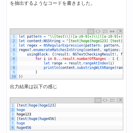
を抽出するようなコードを書きました。
1
let 
pattern
=
"\\[test\\|([a-z0-9]+)\\|([a-z0-9]+)\\]"
2
let 
content
:
NSString
=
"[test|hoge|hoge123] [test|huge
3
let 
regex
=
NSRegularExpression
(
pattern
:
pattern
,
opti
4
regex
?
.
enumerateMatchesInString
(
content
,
options
:
nil
,
5
usingBlock
:
{
(
result
:
NSTextCheckingResult
!
,
flags
6
for
i
in
0...result.numberOfRanges
-
1
{
7
let 
range
=
result
.
rangeAtIndex
(
i
)
8
println
(
content
.
substringWithRange
(
range
)
)
9
}
10
}
)
出力結果は以下の感じ
1
[
test
|
hoge
|
hoge123
]
2
hoge
3
hoge123
4
[
test
|
huge
|
huge456
]
5
huge
6
huge456