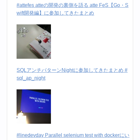
#attefes atteの開発の裏側を語る atte FeS【Go・S
wift開発編】に参加してきたまとめ
SQLアンチパターンNightに参加してきたまとめ #
sql_ap_night
#linedevday Parallel selenium test with dockerにい