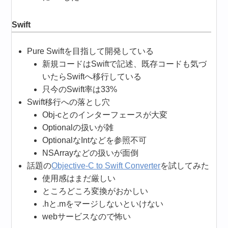
Swift
Pure Swiftを目指して開発している
新規コードはSwiftで記述、既存コードも気づ
いたらSwiftへ移行している
只今のSwift率は33%
Swift移行への落とし穴
Obj-cとのインターフェースが大変
Optionalの扱いが雑
OptionalなIntなどを参照不可
NSArrayなどの扱いが面倒
話題の
Objective-C to Swift Converter
を試してみた
使用感はまだ厳しい
ところどころ変換がおかしい
.hと.mをマージしないといけない
webサービスなので怖い