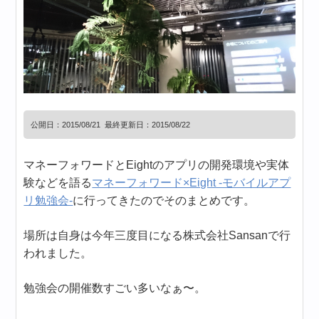
公開日：
2015/08/21
最終更新日：2015/08/22
マネーフォワードとEightのアプリの開発環境や実体
験などを語る
マネーフォワード×Eight -モバイルアプ
リ勉強会-
に行ってきたのでそのまとめです。
場所は自身は今年三度目になる株式会社Sansanで行
われました。
勉強会の開催数すごい多いなぁ〜。