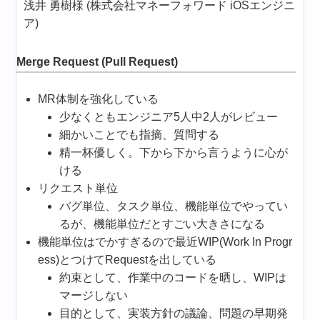
浅井 勇樹様 (株式会社マネーフォワード iOSエンジニ
ア)
Merge Request (Pull Request)
MR体制を強化している
少なくともエンジニア5人中2人がレビュー
細かいことでも指摘、質問する
精一杯優しく。下から下から言うように心が
ける
リクエスト単位
バグ単位、タスク単位、機能単位でやってい
るが、機能単位だとすごい大きさになる
機能単位はでかすぎるので最近WIP(Work In Progr
ess)とつけてRequestを出している
約束として、作業中のコードを晒し、WIPは
マージしない
目的として、実装方針の議論、問題の早期発