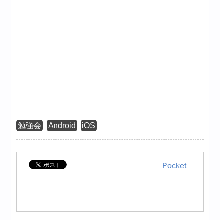
勉強会
Android
iOS
Pocket