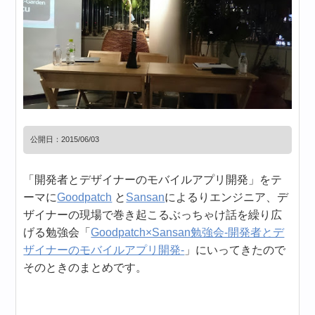
公開日：
2015/06/03
「開発者とデザイナーのモバイルアプリ開発」をテ
ーマに
Goodpatch
と
Sansan
によるりエンジニア、デ
ザイナーの現場で巻き起こるぶっちゃけ話を繰り広
げる勉強会「
Goodpatch×Sansan勉強会-開発者とデ
ザイナーのモバイルアプリ開発-
」にいってきたので
そのときのまとめです。