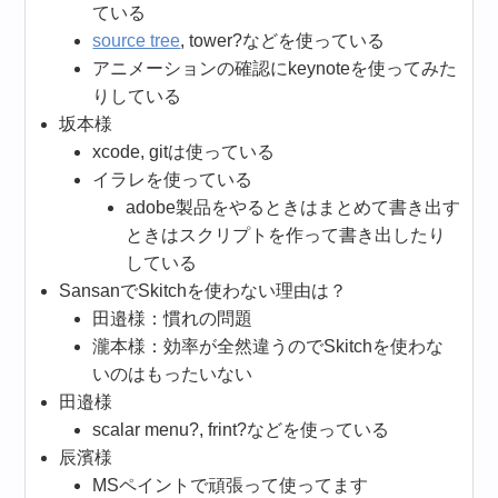
ている
source tree
, tower?などを使っている
アニメーションの確認にkeynoteを使ってみた
りしている
坂本様
xcode, gitは使っている
イラレを使っている
adobe製品をやるときはまとめて書き出す
ときはスクリプトを作って書き出したり
している
SansanでSkitchを使わない理由は？
田邉様：慣れの問題
瀧本様：効率が全然違うのでSkitchを使わな
いのはもったいない
田邉様
scalar menu?, frint?などを使っている
辰濱様
MSペイントで頑張って使ってます