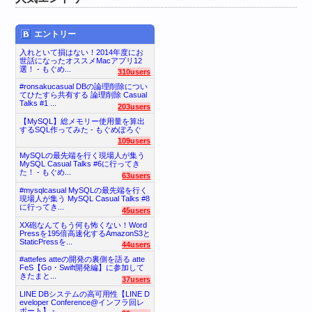
エントリー
入れといて損はない！2014年度にお
世話になったオススメMacアプリ12
選！ - もぐめ...
310users
#ronsakucasual DBの論理削除につい
てひたすら共有する 論理削除 Casual
Talks #1 ...
203users
【MySQL】総メモリー使用量を算出
するSQL作ってみた - もぐめぽろぐ
109users
MySQLの最先端を行く現場人が集う
MySQL Casual Talks #6に行ってき
た！ - もぐめ...
63users
#mysqlcasual MySQLの最先端を行く
現場人が集う MySQL Casual Talks #8
に行ってき...
45users
XX砲なんてもう何も怖くない！Word
Pressを195倍高速化するAmazonS3と
StaticPressを...
44users
#attefes atteの開発の裏側を語る atte
FeS【Go・Swift開発編】に参加して
きたまと...
37users
LINE DBシステムの高可用性【LINE D
eveloper Conference@インフラ回レ
ポート】 - ...