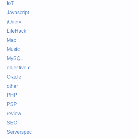
IoT
Javascript
jQuery
LifeHack
Mac
Music
MySQL
objective-c
Oracle
other
PHP
PSP
review
SEO
Serverspec