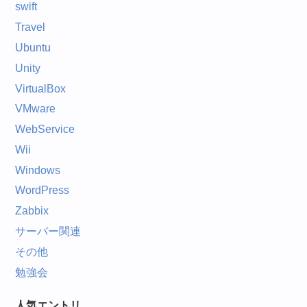
swift
Travel
Ubuntu
Unity
VirtualBox
VMware
WebService
Wii
Windows
WordPress
Zabbix
サーバー関連
その他
勉強会
人気エントリ